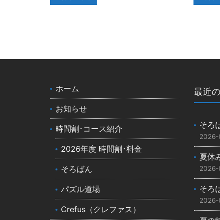
ホーム
最近
お知らせ
そろ
時間割･コース紹介
2026-
2026年度 時間割･料金
夏休
そろばん
2026-
そろ
パズル道場
2026-
Crefus（クレファス）