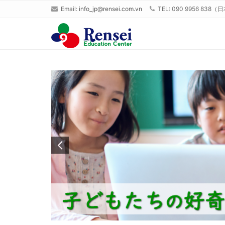
Email:
info_jp@rensei.com.vn
TEL: 090 9956 838（