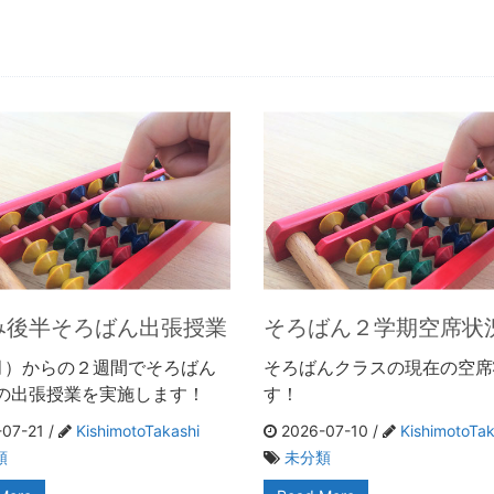
み後半そろばん出張授業
そろばん２学期空席状
（月）からの２週間でそろばん
そろばんクラスの現在の空席
の出張授業を実施します！
す！
07-21 /
KishimotoTakashi
2026-07-10 /
KishimotoTak
類
未分類