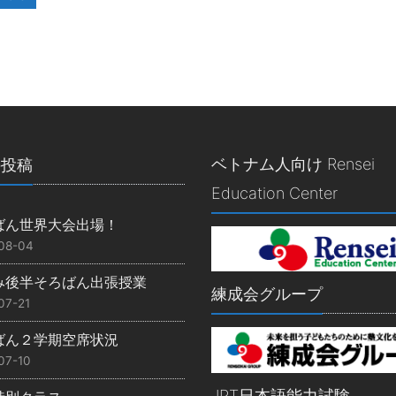
ベトナム人向け Rensei
の投稿
Education Center
ばん世界大会出場！
08-04
み後半そろばん出張授業
練成会グループ
07-21
ばん２学期空席状況
07-10
JPT日本語能力試験