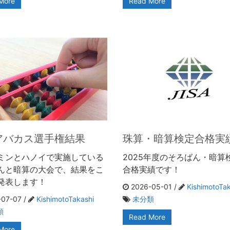
More
Read More
アバカス選手権結果
珠算・暗算検定合格実
ミンとハノイで実施している
2025年度のそろばん・暗算
んと暗算の大会で、結果をこ
合格実績です！
発表します！
2026-05-01 /
KishimotoTak
07-07 /
KishimotoTakashi
未分類
類
Read More
More