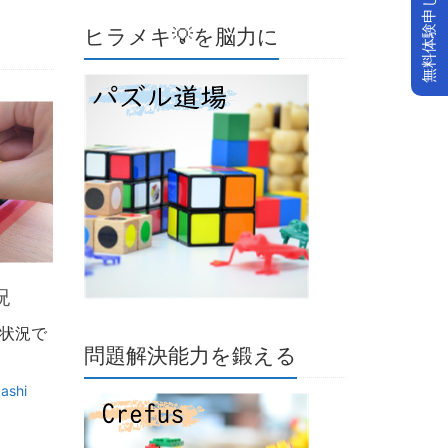
ヒラメキ💡を脳力に
況
状況で
問題解決能力を鍛える
ashi